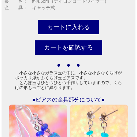
長 さ： 約4.5cm（ナイロンコートワイヤー）
金 具： キャッチ式
● ● ●
小さな小さなガラス玉の中に、小さな小さなくらげが
ポッカリ浮かぶくらげ玉ピアスです。
とんぼ玉はひとつひとつ手作りしていますので、くら
げの形も玉ごとに異なります。
●ピアスの金具部分について●