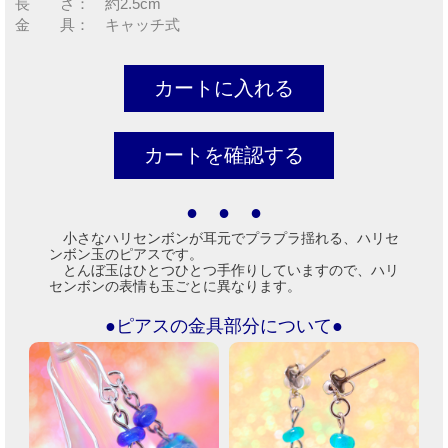
長 さ： 約2.5cm
金 具： キャッチ式
● ● ●
小さなハリセンボンが耳元でプラプラ揺れる、ハリセ
ンボン玉のピアスです。
とんぼ玉はひとつひとつ手作りしていますので、ハリ
センボンの表情も玉ごとに異なります。
●ピアスの金具部分について●