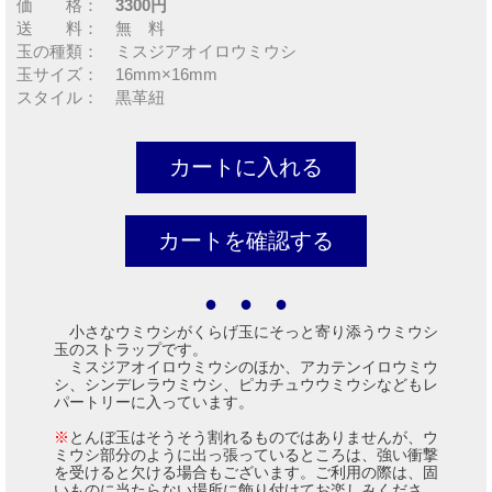
価 格：
3300円
送 料： 無 料
玉の種類： ミスジアオイロウミウシ
玉サイズ： 16mm×16mm
スタイル： 黒革紐
● ● ●
小さなウミウシがくらげ玉にそっと寄り添うウミウシ
玉のストラップです。
ミスジアオイロウミウシのほか、アカテンイロウミウ
シ、シンデレラウミウシ、ピカチュウウミウシなどもレ
パートリーに入っています。
※
とんぼ玉はそうそう割れるものではありませんが、ウ
ミウシ部分のように出っ張っているところは、強い衝撃
を受けると欠ける場合もございます。ご利用の際は、固
いものに当たらない場所に飾り付けてお楽しみくださ