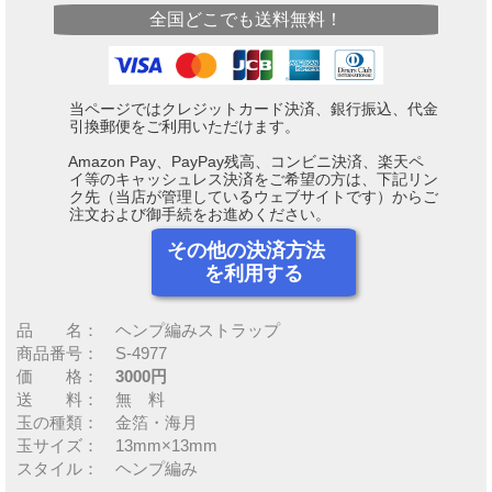
全国どこでも送料無料！
当ページではクレジットカード決済、銀行振込、代金
引換郵便をご利用いただけます。
Amazon Pay、PayPay残高、コンビニ決済、楽天ペ
イ等のキャッシュレス決済をご希望の方は、下記リン
ク先（当店が管理しているウェブサイトです）からご
注文および御手続をお進めください。
その他の決済方法
を利用する
品 名： ヘンプ編みストラップ
商品番号： S-4977
価 格：
3000円
送 料： 無 料
玉の種類： 金箔・海月
玉サイズ： 13mm×13mm
スタイル： ヘンプ編み