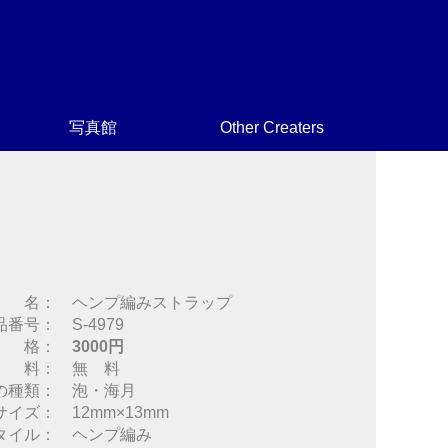
写真館
Other Creaters
 名： ヘンプ編みストラップ
品番号： S-4979
 格：
3000円
 料： 無 料
の種類： 泡・海月
サイズ： 12mm×13mm
タイル： ヘンプ編み