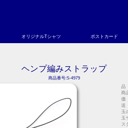
オリジナルTシャツ
ポストカード
ヘンプ編みストラップ
商品番号:S-4979
品
商
価
送
玉
玉
ス