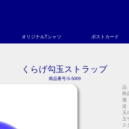
オリジナルTシャツ
ポストカード
くらげ勾玉ストラップ
商品番号:S-5009
品
商
価
送
玉
玉
ス