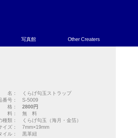
写真館
Other Creaters
 名： くらげ勾玉ストラップ
品番号： S-5009
 格：
2800円
 料： 無 料
の種類： くらげ勾玉（海月・金箔）
サイズ： 7mm×19mm
タイル： 黒革紐