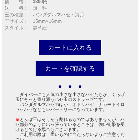
価 格：
3300円
送 料： 無 料
玉の種類： パンダダルマハゼ・海月
玉サイズ： 15mm×16mm
スタイル： 黒革紐
● ● ●
ダイバーにも人気の小さな小さなハゼたちが、くらげ
玉にそっと寄り添うハゼ玉のストラップです。
パンダダルマハゼのほか、オドリハゼ、ナカモトイロ
ワケハゼなどもレパートリーになっています。
※
とんぼ玉はそうそう割れるものではありませんが、ハ
ゼ部分のように出っ張っているところは、強い衝撃を受
けると欠ける場合もございます。
ご利用の際は、固いものに当たらないようご注意くだ
さい。