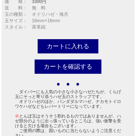
価 格：
3300円
送 料： 無 料
玉の種類： オドリハゼ・海月
玉サイズ： 16mm×16mm
スタイル： 茶革紐
● ● ●
ダイバーにも人気の小さな小さなハゼたちが、くらげ
玉にそっと寄り添うハゼ玉のストラップです。
オドリハゼのほか、パンダダルマハゼ、ナカモトイロ
ワケハゼなどもレパートリーになっています。
※
とんぼ玉はそうそう割れるものではありませんが、ハ
ゼ部分のように出っ張っているところは、強い衝撃を受
けると欠ける場合もございます。
ご使用の際は、固いものに当たらないようご注意くだ
さい。