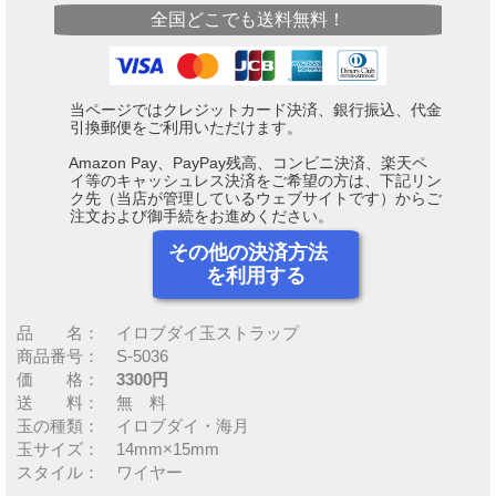
全国どこでも送料無料！
当ページではクレジットカード決済、銀行振込、代金
引換郵便をご利用いただけます。
Amazon Pay、PayPay残高、コンビニ決済、楽天ペ
イ等のキャッシュレス決済をご希望の方は、下記リン
ク先（当店が管理しているウェブサイトです）からご
注文および御手続をお進めください。
その他の決済方法
を利用する
品 名： イロブダイ玉ストラップ
商品番号： S-5036
価 格：
3300円
送 料： 無 料
玉の種類： イロブダイ・海月
玉サイズ： 14mm×15mm
スタイル： ワイヤー