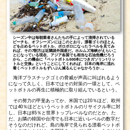
シーズン中は毎朝業者さんたちの手によって清掃されている
ビーチも、オフシーズンにはこのとおり。漂着ゴミのほとん
どを占めるペットボトル、ボロボロになったラベルを見てみ
れば、その7割方は近隣諸外国産だ。ホルムズ海峡がえらいこ
とになっている現在、アジア各国でも相当な石油危機だろう
から、この機会に『ペットボトル500本につきガソリン1リッ
トルと交換』ということにしてくれれば、日本の海岸に流れ
着くペットボトルもずいぶん減るんじゃなかろうか…。
海洋プラスチックゴミの脅威が声高に叫ばれるよう
になって久しく、日本ではその対策の一環として、ペ
ットボトルの再生に積極的に取り組んでいるという。
その努力の甲斐あってか、米国では20％ほど、欧州
では40％ほどというペットボトルのリサイクル率に対
し、日本は85％と世界トップレベルなのだとか。た
だ、お隣の韓国や台湾でも日本に近いレベルの数字だ
そうなのだけれど、島の海岸で見られる漂着ペットボ