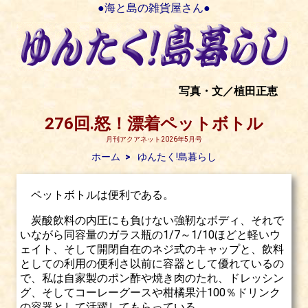
●海と島の雑貨屋さん●
写真・文／植田正恵
276回.怒！漂着ペットボトル
月刊アクアネット2026年5月号
ホーム
ゆんたく!島暮らし
ペットボトルは便利である。
炭酸飲料の内圧にも負けない強靭なボディ、それで
いながら同容量のガラス瓶の1/7～1/10ほどと軽いウ
ェイト、そして開閉自在のネジ式のキャップと、飲料
としての利用の便利さ以前に容器として優れているの
で、私は自家製のポン酢や焼き肉のたれ、ドレッシン
グ、そしてコーレーグースや柑橘果汁100％ドリンク
の容器として活躍してもらっている。