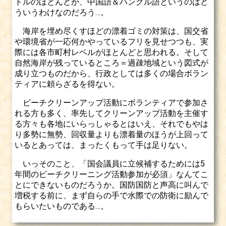
トルのほとんどが、中国語＆ハングル語というのはど
ういうわけなのだろう…。
海岸を埋め尽くすほどの漂着ゴミの対策は、国交省
や環境省が一応何かやっているフリを見せつつも、実
際には各市町村レベルがほとんどと思われる。そして
自然海岸が残っているところ＝過疎地域という図式が
成り立つものだから、行政としては多くの場合ボラン
ティアに頼らざるを得ない。
ビーチクリーンアップ活動にボランティアで参加さ
れる方も多く、率先してクリーンアップ活動を主催す
る方々も各地にいらっしゃるとはいえ、それでもやは
り多勢に無勢、回収量よりも漂着量のほうが上回って
いるとあっては、まったくもって手は足りない。
いっそのこと、「国会議員に立候補するためには5
年間のビーチクリーニング活動参加が必須」なんてこ
とにできないものだろうか。国防国防と声高に叫んで
増税する前に、まず自らの手で水際での防衛に励んで
もらいたいものである…。