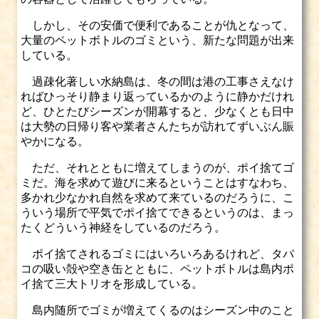
しかし、その安価で便利であることが仇となって、
大量のペットボトルのゴミという、新たな問題が出来
している。
過疎化著しい水納島は、冬の間は港の工事さえなけ
ればひっそり静まり返っているかのように静かだけれ
ど、ひとたびシーズンが開幕すると、少なくとも日中
は大勢の日帰り客や業者さんたちが訪れてずいぶん賑
やかになる。
ただ、それとともに増えてしまうのが、ポイ捨てゴ
ミだ。海を求めて遊びに来るということはすなわち、
多かれ少なかれ自然を求めて来ているのだろうに、こ
ういう場所で平気でポイ捨てできるというのは、まっ
たくどういう神経をしているのだろう。
ポイ捨てされるゴミにはいろいろあるけれど、タバ
コの吸い殻や空き缶とともに、ペットボトルは島内ポ
イ捨て三大トリオを形成している。
島内随所でゴミが増えてくるのはシーズン中のこと