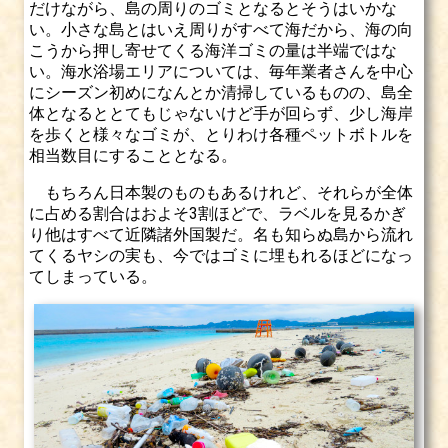
だけながら、島の周りのゴミとなるとそうはいかな
い。小さな島とはいえ周りがすべて海だから、海の向
こうから押し寄せてくる海洋ゴミの量は半端ではな
い。海水浴場エリアについては、毎年業者さんを中心
にシーズン初めになんとか清掃しているものの、島全
体となるととてもじゃないけど手が回らず、少し海岸
を歩くと様々なゴミが、とりわけ各種ペットボトルを
相当数目にすることとなる。
もちろん日本製のものもあるけれど、それらが全体
に占める割合はおよそ3割ほどで、ラベルを見るかぎ
り他はすべて近隣諸外国製だ。名も知らぬ島から流れ
てくるヤシの実も、今ではゴミに埋もれるほどになっ
てしまっている。