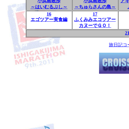
小浜島散歩
小浜島散歩
ア
～はいむるぶし～
～ちゅらさんの島～
16
17
エゴツアー実食編
ふくみみエコツアー
カヌーでＧＯ！
2
旅日記コ