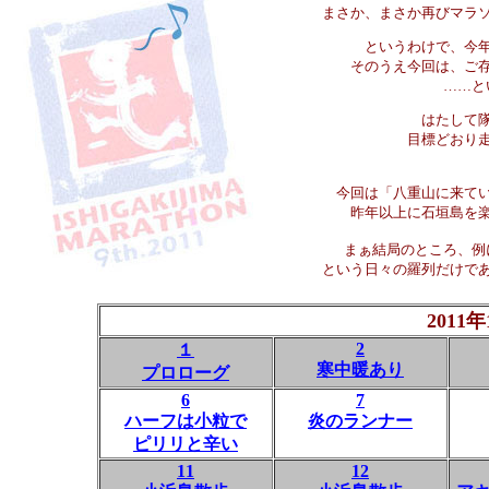
まさか、まさか再びマラソ
というわけで、今
そのうえ今回は、ご
……と
はたして
目標どおり
今回は「八重山に来て
昨年以上に石垣島を
まぁ結局のところ、例
という日々の羅列だけで
2011
年
2
１
寒中暖あり
プロローグ
6
7
ハーフは小粒で
炎のランナー
ピリリと辛い
11
12