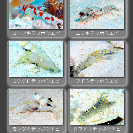
コトブキテッポウエビ
ニシキテッポウエビ
コシジロテッポウエビ
ブドウテッポウエビ
モンツキテッポウエビ
クマドリテッポウエビ