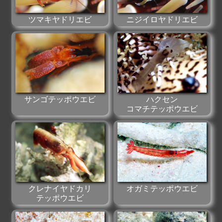
ツマキヤドリエビ
ニジイロヤドリエビ
サンゴテッポウエビ
ハクセン
コマチテッポウエビ
オガミテッポウエビ
クレナイヤドカリ
テッポウエビ